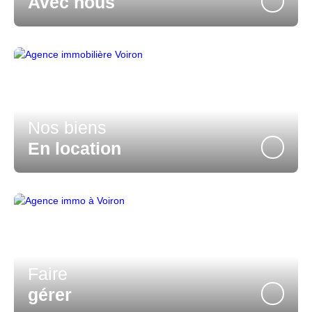
Avec nous
Nos biens
En location
Faire
gérer