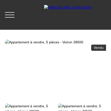
Vendu
ACCUEIL
ACHETER
LOUER
GESTION LOCATIVE
Accès clients
Être rappelé