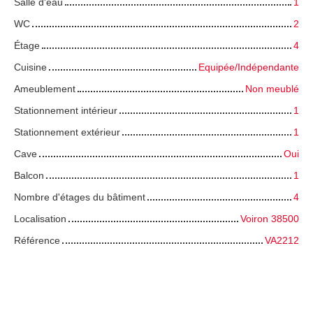
Salle d'eau
1
WC
2
Étage
4
Cuisine
Equipée/Indépendante
Ameublement
Non meublé
Stationnement intérieur
1
Stationnement extérieur
1
Cave
Oui
Balcon
1
Nombre d'étages du bâtiment
4
Localisation
Voiron 38500
Référence
VA2212