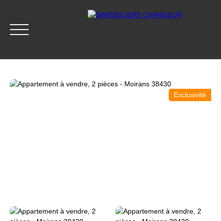
Exclusivité
ACCUEIL
ACHETER
LOUER
GESTION LOCATIVE
Accès clients
Être rappelé