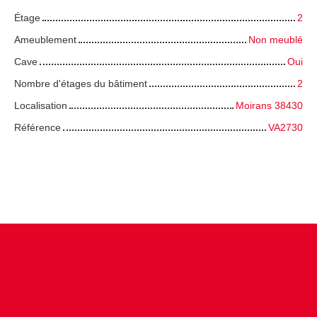
Étage
2
Ameublement
Non meublé
Cave
Oui
Nombre d'étages du bâtiment
2
Localisation
Moirans 38430
Référence
VA2730