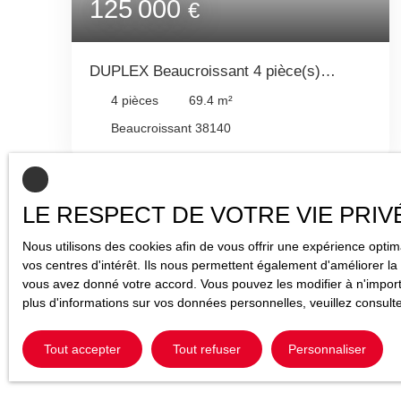
125 000
€
DUPLEX Beaucroissant 4 pièce(s)
69.4M² AVEC TERRASSE GARAGE ET
4
pièces
69.4
m²
PLACE DE PARKING
Beaucroissant 38140
LE RESPECT DE VOTRE VIE PRIV
Nous utilisons des cookies afin de vous offrir une expérience opt
vos centres d'intérêt. Ils nous permettent également d'améliorer la 
vous avez donné votre accord. Vous pouvez les modifier à n'importe
plus d'informations sur vos données personnelles, veuillez consult
Tout accepter
Tout refuser
Personnaliser