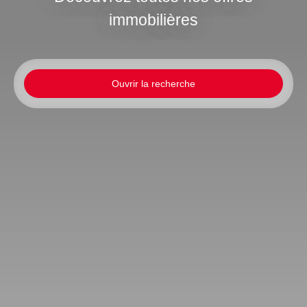
immobilières
Ouvrir la recherche
Type d'offre
Location
Type de bien
Maison
Localisation
La Murette (38140)
Loyer max (€/mois)
Surface min (m²)