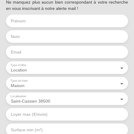
Ne manquez plus aucun bien correspondant à votre recherche
en vous inscrivant à notre alerte mail !
Prénom
Nom
Email
Type d'offre
Location
Type de bien
Maison
Localisation
Saint-Cassien 38500
Loyer max (€/mois)
Surface min (m²)