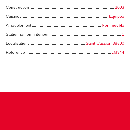
Construction
2003
Cuisine
Equipée
Ameublement
Non meublé
Stationnement intérieur
1
Localisation
Saint-Cassien 38500
Référence
LM344