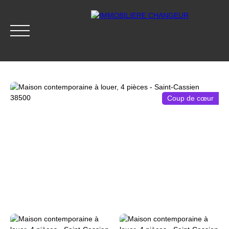
Coup de cœur
ACCUEIL
ACHETER
LOUER
GESTION LOCATIVE
Accès clients
Être rappelé