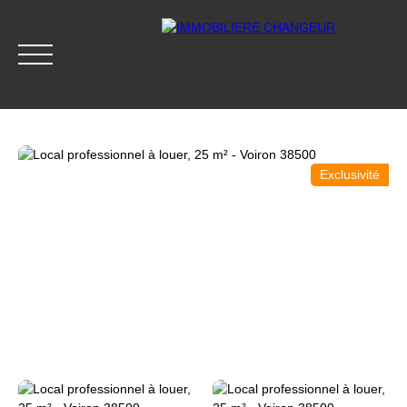
Exclusivité
ACCUEIL
ACHETER
LOUER
GESTION LOCATIVE
Accès clients
Être rappelé