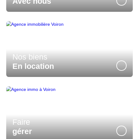
Avec nous
Nos biens
En location
Faire
gérer