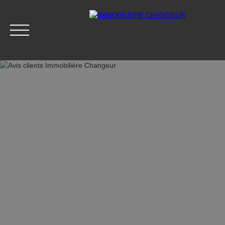
ACCUEIL
ACHETER
LOUER
GESTION LOCATIVE
Accès clients
Être rappelé