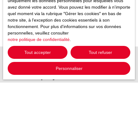
uniquement les données personnelles pour lesquelles vous
avez donné votre accord. Vous pouvez les modifier à n'importe
quel moment via la rubrique ″Gérer les cookies″ en bas de
notre site, à l'exception des cookies essentiels à son
fonctionnement. Pour plus d'informations sur vos données
personnelles, veuillez consulter
notre politique de confidentialité
.
Tout accepter
Tout refuser
Personnaliser
Un projet immobilier ?
Contactez-nous !
Merci de remplir le formulaire, nous reviendrons vers vous dans
les plus brefs délais.
Prénom